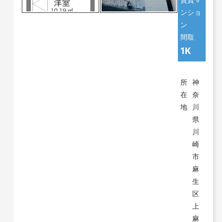
ンショ
ン
間取
1K
所
神
在
奈
地
川
県
川
崎
市
麻
生
区
上
麻