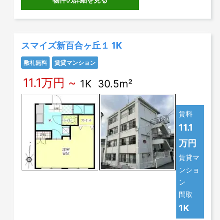
スマイズ新百合ヶ丘１ 1K
敷礼無料
賃貸マンション
11.1万円 ~
1K 30.5m²
賃料
11.1
万円
賃貸マ
ンショ
ン
間取
1K