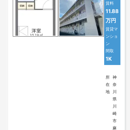
賃料
11.88
万円
賃貸マ
ンショ
ン
間取
1K
所
神
在
奈
地
川
県
川
崎
市
麻