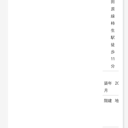
田
原
線
柿
生
駅
徒
歩
11
分
築年
2003/
月
階建
地上 3