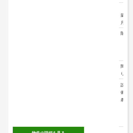
築年
月
階建
間取
り
設
備・
条件
物件の詳細を見る