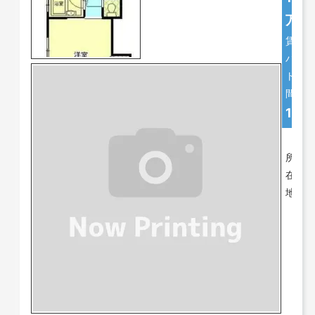
万円
賃貸ア
パー
ト
間取
1DK
所
神
在
川
地
川
市
生
上
生
丁