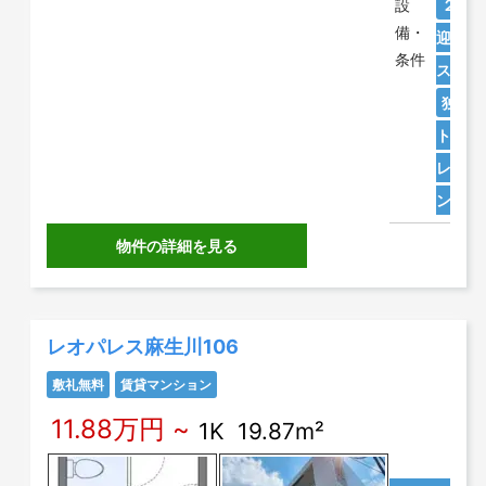
設
２人
備・
迎
保
条件
スコン
独立
トバス
レ別
ンター
物件の詳細を見る
レオパレス麻生川106
敷礼無料
賃貸マンション
11.88万円 ~
1K 19.87m²