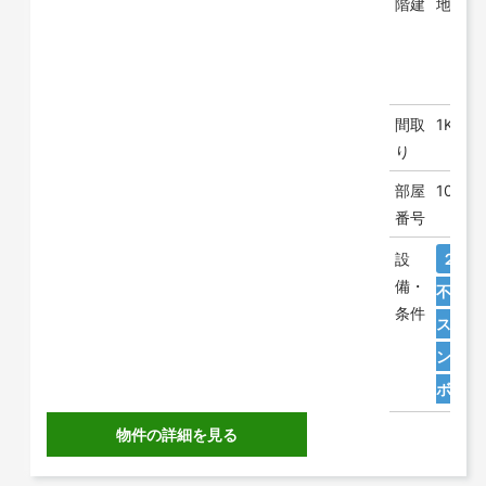
階建
地上 3
間取
1K
り
部屋
106
番号
設
２人
備・
不要
条件
ス・ト
ン
防
ボック
物件の詳細を見る