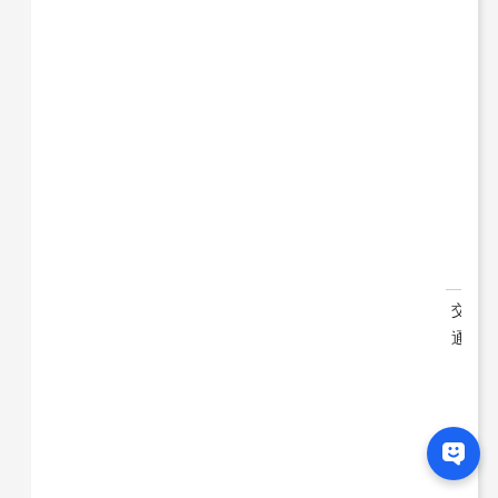
レ
オ
パ
レ
ス
パ
セ
オ
栗
平
交
小
通
田
急
多
摩
線
栗