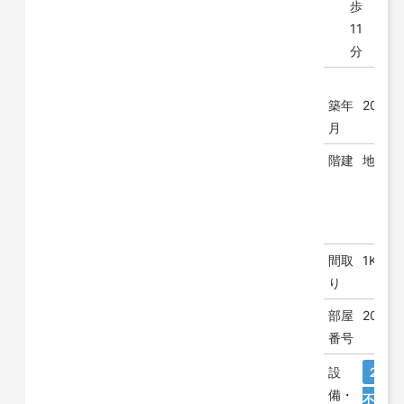
歩
11
分
築年
2003/
月
階建
地上 3
間取
1K
り
部屋
203
番号
設
２人
備・
不要