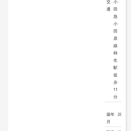
交
小
通
田
急
小
田
原
線
柿
生
駅
徒
歩
11
分
築年
2003/
月