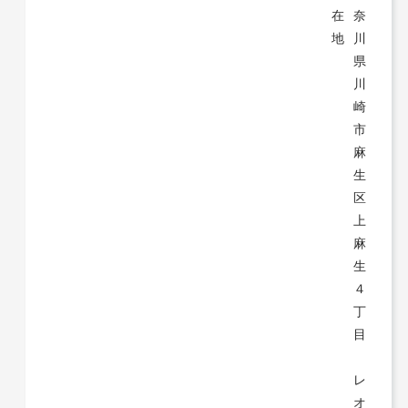
在
奈
地
川
県
川
崎
市
麻
生
区
上
麻
生
４
丁
目
レ
オ