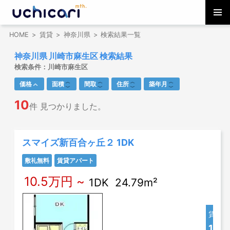
コ
メインメ
ン
HOME
賃貸
神奈川県
検索結果一覧
ニュー
テ
ン
神奈川県 川崎市麻生区 検索結果
ツ
検索条件：
川崎市麻生区
へ
価格
面積
間取
住所
築年月
ス
キ
10
件 見つかりました。
ッ
プ
スマイズ新百合ヶ丘２ 1DK
敷礼無料
賃貸アパート
10.5万円 ~
1DK 24.79m²
賃料
10.5