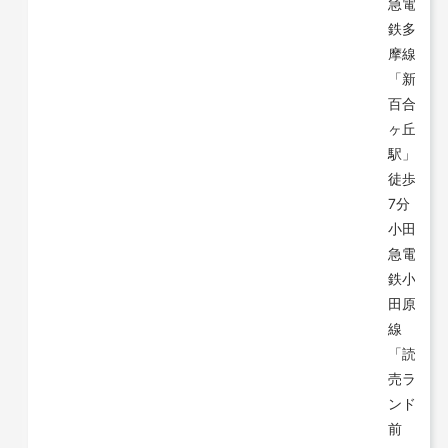
急電
鉄多
摩線
「新
百合
ヶ丘
駅」
徒歩
7分
小田
急電
鉄小
田原
線
「読
売ラ
ンド
前