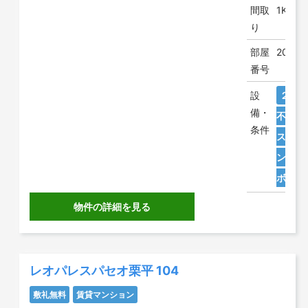
間取
1K
り
部屋
202
番号
設
２人
備・
不要
条件
ス・ト
ン
防
ボック
物件の詳細を見る
レオパレスパセオ栗平 104
敷礼無料
賃貸マンション