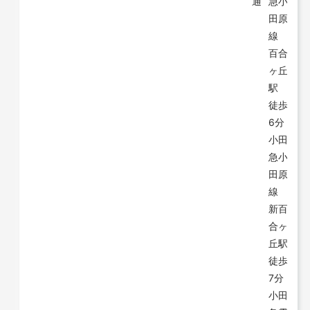
通
急小
田原
線
百合
ヶ丘
駅
徒歩
6分
小田
急小
田原
線
新百
合ヶ
丘駅
徒歩
7分
小田