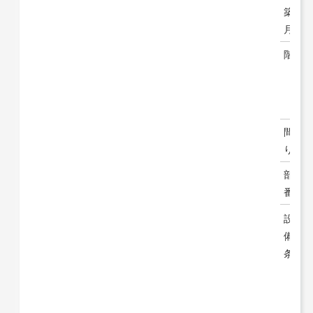
築年
月
階建
間取
り
部屋
番号
設
備・
条件