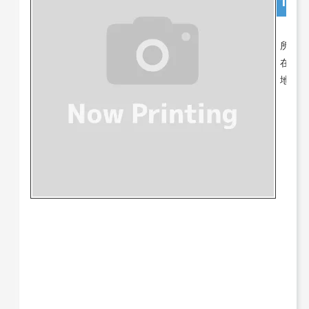
1K
所
神
在
奈
地
川
県
川
崎
市
麻
生
区
片
平
８
丁
目