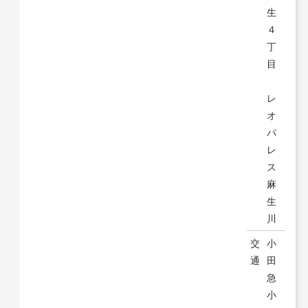
生
４
丁
目
レ
オ
パ
レ
ス
麻
生
川
交
小
通
田
急
小