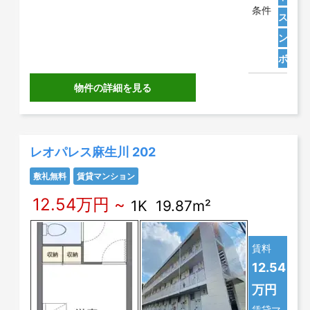
条件
ス・ト
ン
防
ボック
物件の詳細を見る
レオパレス麻生川 202
敷礼無料
賃貸マンション
12.54万円 ~
1K 19.87m²
賃料
12.54
万円
賃貸マ