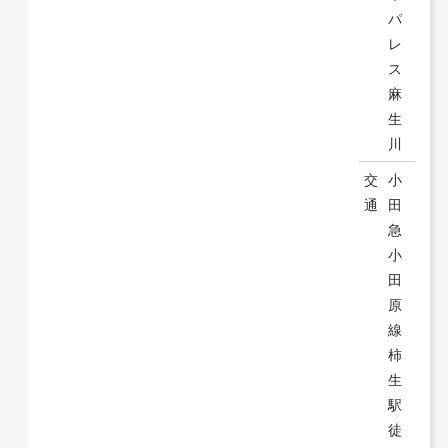
パ
レ
ス
麻
生
川
交
小
通
田
急
小
田
原
線
柿
生
駅
徒