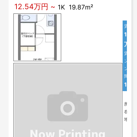
12.54万円 ~
1K 19.87m²
賃料
12.5
万円
賃貸マ
ンショ
ン
間取
1K
所
神
在
奈
地
川
県
川