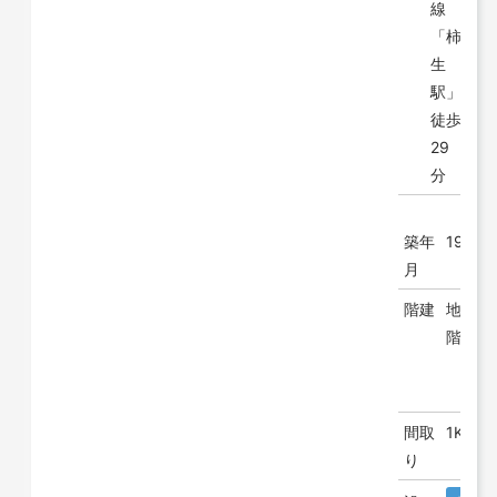
線
「柿
生
駅」
徒歩
29
分
築年
1963/1
月
階建
地上 4
階
間取
1K
り