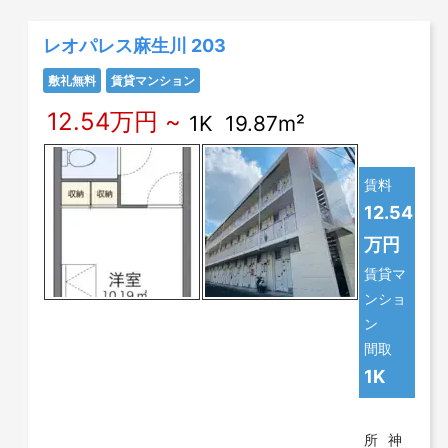
レオパレス麻生川 203
敷礼無料
賃貸マンション
12.54万円 ~
1K 19.87m²
賃料
12.54
万円
賃貸マ
ンショ
ン
間取
1K
所
神