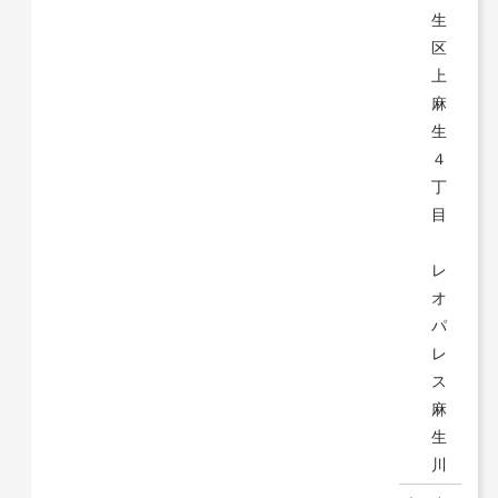
生
区
上
麻
生
４
丁
目
レ
オ
パ
レ
ス
麻
生
川