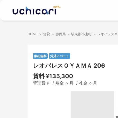
HOME
賃貸
静岡県
駿東郡小山町
レオパレスＯ
敷礼無料
賃貸アパート
レオパレスＯＹＡＭＡ 206
賃料
¥135,300
管理費￥ / 敷金 ヶ月 / 礼金 ヶ月