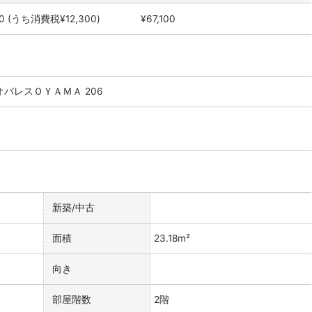
0
(うち消費税¥12,300)
¥67,100
パレスＯＹＡＭＡ 206
新築/中古
面積
23.18m²
向き
部屋階数
2階