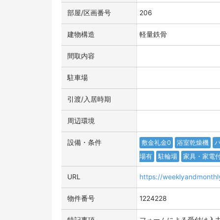
部屋/区画番号
206
建物構造
軽量鉄骨
間取内容
駐車場
引渡/入居時期
周辺環境
設備・条件
敷金礼金0
浴室乾燥機
場有
駐輪場
家具・家電
URL
https://weeklyandmonth
物件番号
1224228