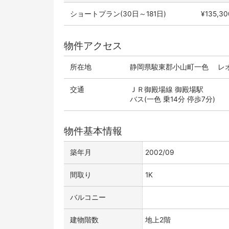
ショートプラン(30日～181日)
¥135,30
物件アクセス
所在地
静岡県駿東郡小山町一色 レオ
交通
ＪＲ御殿場線 御殿場駅
バス(一色 乗14分 停歩7分)
物件基本情報
築年月
2002/09
間取り
1K
バルコニー
建物階数
地上2階