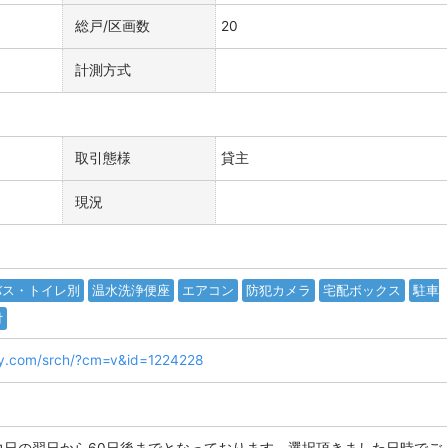
総戸/区画数
20
計測方式
取引態様
貸主
現況
バス・トイレ別
温水洗浄便座
エアコン
防犯カメラ
宅配ボックス
駐車
付
ly.com/srch/?cm=v&id=1224228