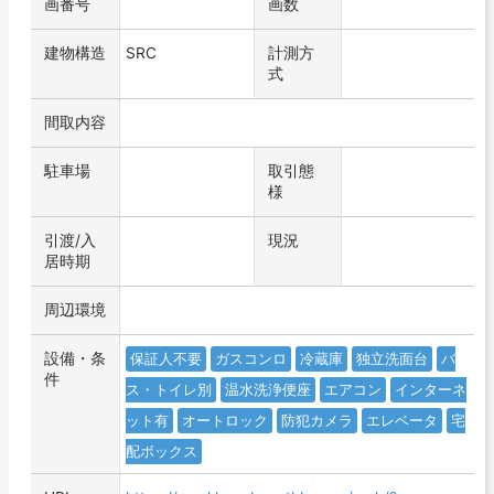
画番号
画数
建物構造
SRC
計測方
式
間取内容
駐車場
取引態
様
引渡/入
現況
居時期
周辺環境
設備・条
保証人不要
ガスコンロ
冷蔵庫
独立洗面台
バ
件
ス・トイレ別
温水洗浄便座
エアコン
インターネ
ット有
オートロック
防犯カメラ
エレベータ
宅
配ボックス