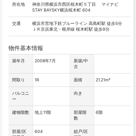
所在地
神奈川県横浜市西区桜木町５丁目 マイナビ
STAY BAYSKY横浜桜木町 604
交通
横浜市営地下鉄ブルーライン 高島町駅 徒歩5分
ＪＲ京浜東北・根岸線 桜木町駅 徒歩9分
物件基本情報
築年月
2008年7月
新築/中
古
間取り
1R
面積
21.21m²
バルコニ
向き
ー
建物階数
地上11階
部屋階
6階
数
部屋/区
604
総戸/区