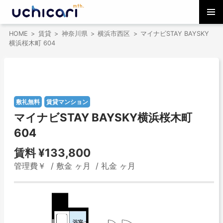
コ
メインメ
ン
HOME
賃貸
神奈川県
横浜市西区
マイナビSTAY BAYSKY
ニュー
テ
横浜桜木町 604
ン
ツ
へ
ス
キ
敷礼無料
賃貸マンション
ッ
プ
マイナビSTAY BAYSKY横浜桜木町
604
賃料
¥133,800
管理費￥ / 敷金 ヶ月 / 礼金 ヶ月