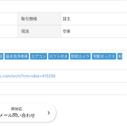
取引態様
貸主
現況
空家
別
温水洗浄便座
エアコン
ロフト付き
防犯カメラ
宅配ボックス
駐
ly.com/srch/?cm=v&id=415256
即対応
メール問い合わせ