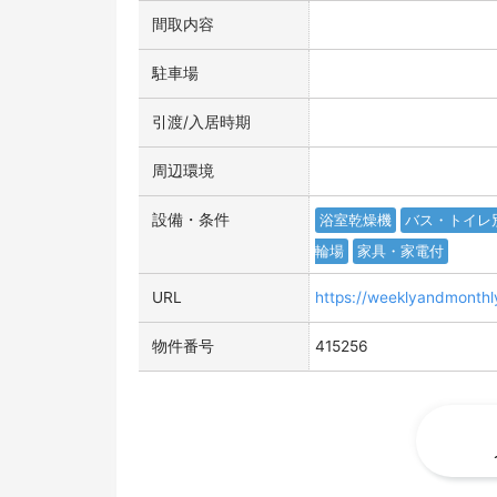
間取内容
駐車場
引渡/入居時期
周辺環境
設備・条件
浴室乾燥機
バス・トイレ
輪場
家具・家電付
URL
https://weeklyandmonth
物件番号
415256