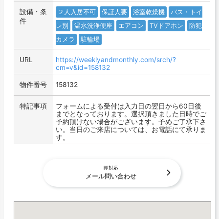
設備・条
２人入居不可
保証人要
浴室乾燥機
バス・トイ
件
レ別
温水洗浄便座
エアコン
TVドアホン
防犯
カメラ
駐輪場
URL
https://weeklyandmonthly.com/srch/?
cm=v&id=158132
物件番号
158132
特記事項
フォームによる受付は入力日の翌日から60日後
までとなっております。選択頂きました日時でご
予約頂けない場合がございます。予めご了承下さ
い。当日のご来店については、お電話にて承りま
す。
即対応
メール問い合わせ