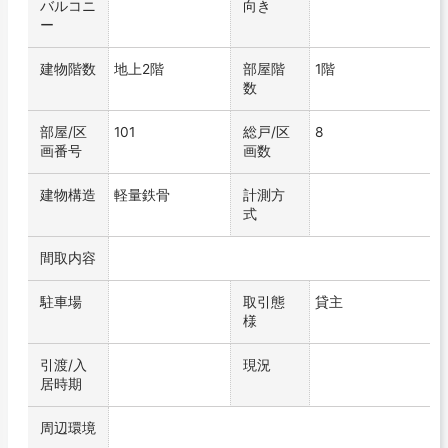
バルコニ
向き
ー
建物階数
地上2階
部屋階
1階
数
部屋/区
101
総戸/区
8
画番号
画数
建物構造
軽量鉄骨
計測方
式
間取内容
駐車場
取引態
貸主
様
引渡/入
現況
居時期
周辺環境