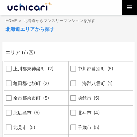
コ
メインメ
ン
HOME
北海道からマンスリーマンションを探す
ニュー
テ
北海道エリアから探す
ン
ツ
へ
ス
エリア (市区)
キ
ッ
上川郡東神楽町
(2)
中川郡幕別町
(5)
プ
亀田郡七飯町
(2)
二海郡八雲町
(1)
余市郡余市町
(5)
函館市
(5)
北広島市
(5)
北斗市
(4)
北見市
(5)
千歳市
(5)