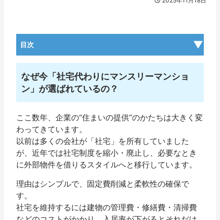
2025年11月18日
目次
なぜ今「社宅代わりにマンスリーマンショ
ン」が選ばれているの？
ここ数年、企業の“住まいの提供”のかたちは大きく変
わってきています。
以前は多くの会社が「社宅」を所有していました
が、近年では
社宅制度を縮小・廃止
し、必要なとき
に外部物件を借りるスタイルへと移行しています。
理由はシンプルで、
固定費削減と柔軟性の確保
で
す。
社宅を維持するには建物の管理費・修繕費・清掃費
などのコストがかかり、入居率が下がるとそれだけ