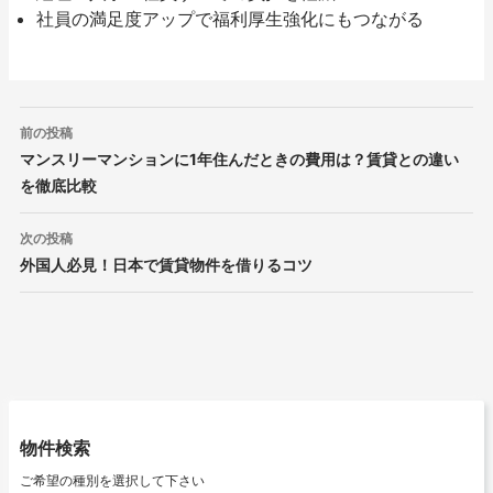
社員の満足度アップで福利厚生強化にもつながる
投
前の投稿
稿
マンスリーマンションに1年住んだときの費用は？賃貸との違い
ナ
を徹底比較
ビ
ゲ
ー
次の投稿
シ
外国人必見！日本で賃貸物件を借りるコツ
ョ
ン
物件検索
ご希望の種別を選択して下さい