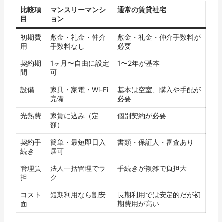
比較項
マンスリーマンシ
通常の賃貸社宅
目
ョン
初期費
敷金・礼金・仲介
敷金・礼金・仲介手数料が
用
手数料なし
必要
契約期
1ヶ月〜自由に設定
1〜2年が基本
間
可
設備
家具・家電・Wi-Fi
基本は空室、購入や手配が
完備
必要
光熱費
家賃に込み（定
個別契約が必要
額）
契約手
簡単・最短即日入
書類・保証人・審査あり
続き
居可
管理負
法人一括管理でラ
手続きが複雑で負担大
担
ク
コスト
短期利用なら割安
長期利用では安定的だが初
面
期費用が高い