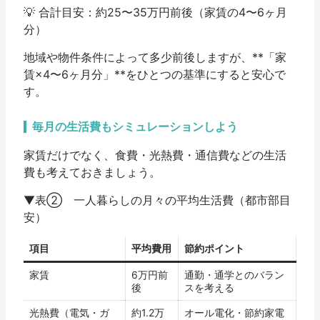
💡
合計目安：約25〜35万円前後（家賃の4〜6ヶ月
分）
地域や物件条件によって多少前後しますが、**「家
賃×4〜6ヶ月分」**をひとつの基準にすると安心で
す。
毎月の生活費もシミュレーションしよう
家賃だけでなく、食費・光熱費・通信費などの生活
費も考えておきましょう。
▼表② 一人暮らしの月々の平均生活費（都市部目
安）
項目
平均費用
節約ポイント
家賃
6万円前
通勤・通学とのバラン
後
スを考える
光熱費（電気・ガ
約1.2万
オール電化・節約家電