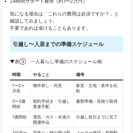
24時間サポート費用（約1〜2万円）
気になる場合は「これらの費用は必須ですか？」と
確認してみましょう。
不要であれば省けることもあります。
引越し〜入居までの準備スケジュール
▼表③ 一人暮らし準備のスケジュール例
時期
やること
備考
1〜2ヶ
物件探し・内見
家賃・立地・条件を比
月前
較
2〜3週
契約手続き・引越し
書類準備・見積り取得
間前
業者手配
1週間前
電気・ガス・水道の
引越し前日までに完了
開通申込
3日前〜
荷造り・鍵の受け取
メーター確認・初期動