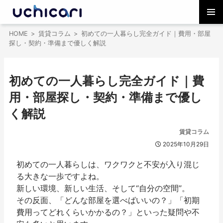
コ
メインメ
ン
HOME
賃貸コラム
初めての一人暮らし完全ガイド｜費用・部屋
ニュー
テ
探し・契約・準備まで優しく解説
ン
ツ
へ
初めての一人暮らし完全ガイド｜費
ス
キ
用・部屋探し・契約・準備まで優し
ッ
く解説
プ
賃貸コラム
2025年10月29日
初めての一人暮らしは、ワクワクと不安が入り混じ
る大きな一歩ですよね。
新しい環境、新しい生活、そして“自分の空間”。
その反面、「どんな部屋を選べばいいの？」「初期
費用ってどれくらいかかるの？」といった疑問や不