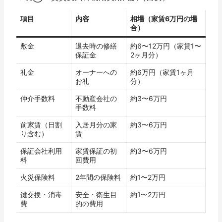
項目
内容
相場（家賃6万円の場
合）
敷金
退去時の修繕
約6〜12万円（家賃1〜
保証金
2ヶ月分）
礼金
オーナーへの
約6万円（家賃1ヶ月
お礼
分）
仲介手数料
不動産会社の
約3〜6万円
手数料
前家賃（日割
入居月分の家
約3〜6万円
り含む）
賃
保証会社利用
家賃保証の初
約3〜6万円
料
回費用
火災保険料
2年間の保険料
約1〜2万円
鍵交換・消毒
安全・衛生目
約1〜2万円
費
的の費用