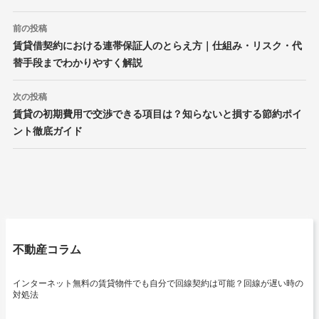
投
前の投稿
稿
賃貸借契約における連帯保証人のとらえ方｜仕組み・リスク・代
ナ
替手段までわかりやすく解説
ビ
ゲ
ー
次の投稿
シ
賃貸の初期費用で交渉できる項目は？知らないと損する節約ポイ
ョ
ント徹底ガイド
ン
不動産コラム
インターネット無料の賃貸物件でも自分で回線契約は可能？回線が遅い時の
対処法