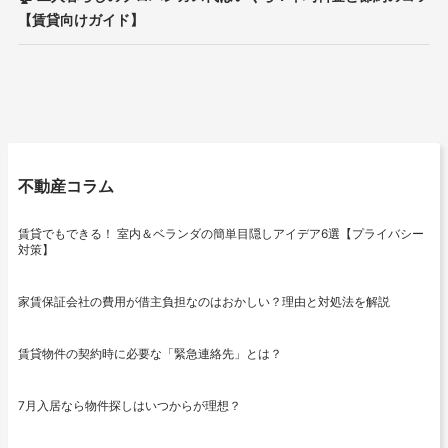
ョ
【賃貸向けガイド】
ン
不動産コラム
賃貸でもできる！ 室内＆ベランダの簡単目隠しアイデア6選【プライバシー
対策】
家賃保証会社の費用が借主負担なのはおかしい？理由と対処法を解説
賃貸物件の契約時に必要な「緊急連絡先」とは？
7月入居なら物件探しはいつからが理想？