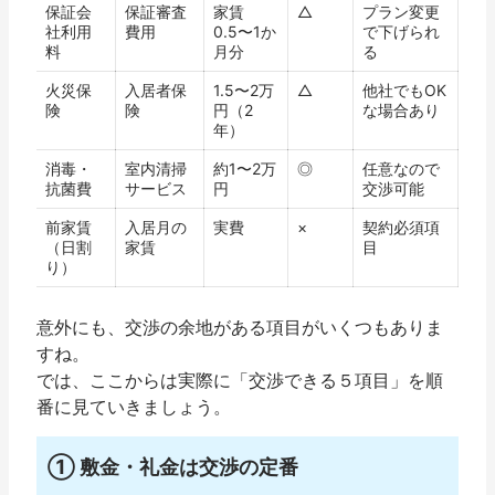
保証会
保証審査
家賃
△
プラン変更
社利用
費用
0.5〜1か
で下げられ
料
月分
る
火災保
入居者保
1.5〜2万
△
他社でもOK
険
険
円（2
な場合あり
年）
消毒・
室内清掃
約1〜2万
◎
任意なので
抗菌費
サービス
円
交渉可能
前家賃
入居月の
実費
×
契約必須項
（日割
家賃
目
り）
意外にも、交渉の余地がある項目がいくつもありま
すね。
では、ここからは実際に「交渉できる５項目」を順
番に見ていきましょう。
① 敷金・礼金は交渉の定番