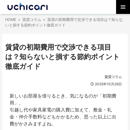
コ
メインメ
ン
HOME
賃貸コラム
賃貸の初期費用で交渉できる項目は？知らな
ニュー
テ
いと損する節約ポイント徹底ガイド
ン
ツ
へ
賃貸の初期費用で交渉できる項目
ス
キ
は？知らないと損する節約ポイント
ッ
徹底ガイド
プ
賃貸コラム
2025年10月29日
新しいお部屋を借りるとき、気になるのが「初期費
用」。
引越し代や家具家電の購入費に加えて、敷金・礼
金・仲介手数料などもかかるため、思った以上に出
費がかさみますよね。