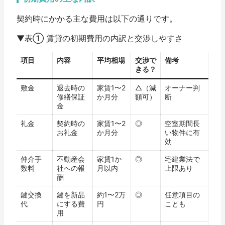
契約時にかかる主な費用は以下の通りです。
▼表① 賃貸の初期費用の内訳と交渉しやすさ
項目
内容
平均相場
交渉で
備考
きる？
敷金
退去時の
家賃1〜2
△（減
オーナー判
修繕保証
か月分
額可）
断
金
礼金
契約時の
家賃1〜2
◎
空室期間長
お礼金
か月分
い物件に有
効
仲介手
不動産会
家賃1か
◎
宅建業法で
数料
社への報
月以内
上限あり
酬
鍵交換
鍵を新品
約1〜2万
◎
任意項目の
代
にする費
円
ことも
用