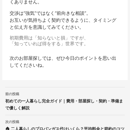
くありません。
交渉は“強気”ではなく“前向きな相談”。
お互いが気持ちよく契約できるように、タイミング
と伝え方を意識してみてください。
初期費用は「知らないと損」ですが、
「知っていれば得をする」世界です。
次のお部屋探しでは、ぜひ今日のポイントを思い出
してくださいね。
投
前の投稿
稿
初めての一人暮らし完全ガイド｜費用・部屋探し・契約・準備ま
ナ
で優しく解説
ビ
ゲ
ー
次の投稿
シ
🏠 二人暮らしのプロパンガス代はいくら？平均料金と節約のコツ