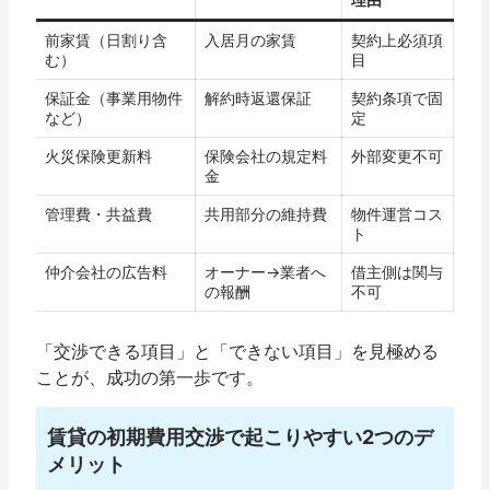
前家賃（日割り含
入居月の家賃
契約上必須項
む）
目
保証金（事業用物件
解約時返還保証
契約条項で固
など）
定
火災保険更新料
保険会社の規定料
外部変更不可
金
管理費・共益費
共用部分の維持費
物件運営コス
ト
仲介会社の広告料
オーナー→業者へ
借主側は関与
の報酬
不可
「交渉できる項目」と「できない項目」を見極める
ことが、成功の第一歩です。
賃貸の初期費用交渉で起こりやすい2つのデ
メリット